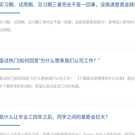
实习期、试用期、见习期三者完全不是一回事，没搞清楚真会踩
实习期、试用期、见习期三者完全不是一回事，没搞清楚真会踩坑！ 即将进入职场的小伙伴们，一般会涉及入职过渡的三个时期，就是实习期、见习期和
试用期。
面试热门|如何回答“为什么想来我们公司工作？”
面试热门|如何回答“为什么想来我们公司工作？” 【了解面试官想得到什么信息】 首
中了解你求职的动机、愿望以及对此项工作的态度。
是什么让毕业三四年之后，同学之间的差距会拉大？
是什么让毕业三四年之后，同学之间的差距会拉大？ &nbsp; 毕业三四年时间，其