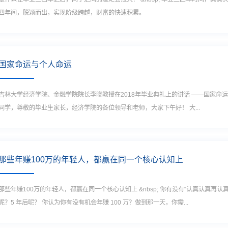
四年间，脱颖而出，实现阶级跨越，财富的快速积累。
国家命运与个人命运
吉林大学经济学院、金融学院院长李晓教授在2018年毕业典礼上的讲话 ——国家命运与个人
同学，尊敬的毕业生家长，经济学院的各位领导和老师，大家下午好！ 大...
那些年赚100万的年轻人，都赢在同一个核心认知上
那些年赚100万的年轻人，都赢在同一个核心认知上 &nbsp; 你有没有“认真认真再
呢？5 年后呢？ 你认为你有没有机会年赚 100 万？做到那一天，你需...