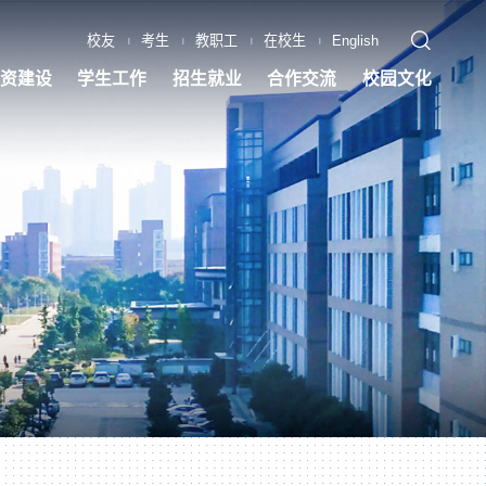
校友
考生
教职工
在校生
English
|
|
|
|
资建设
学生工作
招生就业
合作交流
校园文化