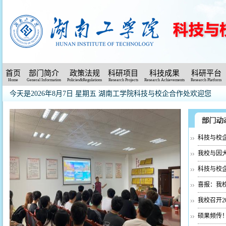
首页
部门简介
政策法规
科研项目
科技成果
科研平台
Home
General Information
Policies&Regulations
Research Projects
Research Achievements
Research Platform
今天是2026年8月7日 星期五
湖南工学院科技与校企合作处欢迎您
科技与校企
我校与因大
科技与校
喜报：我校
我校召开20
硕果频传！