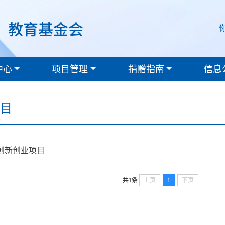
中心
项目管理
捐赠指南
信息
目
创新创业项目
共1条
上页
1
下页