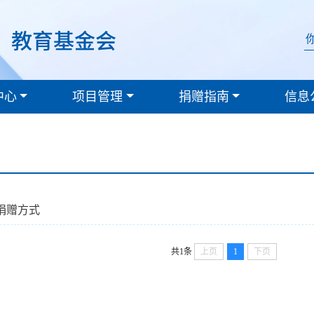
中心
项目管理
捐赠指南
信息
捐赠方式
共1条
上页
1
下页