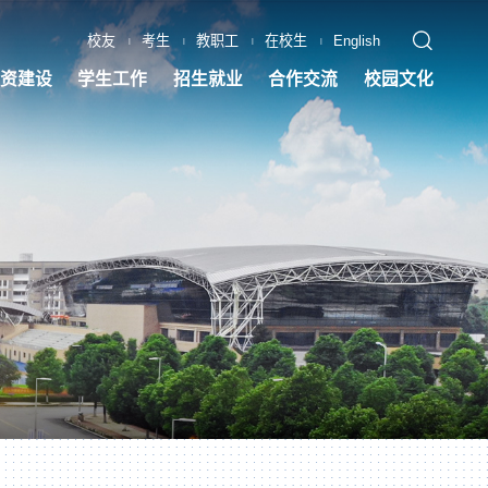
校友
考生
教职工
在校生
English
|
|
|
|
资建设
学生工作
招生就业
合作交流
校园文化