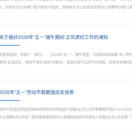
2：30校长办公会曾广胜行政班子成员，列席校长办公会成员党政办公室教学大楼11楼会
关于做好2026年“五一”端午期间 正风肃纪工作的通知
各级党组织、各部门（单位）： 2026年“五一”、端午将至，为持续巩固拓展“深入
教育”走深走实，锲而不舍纠“四风”树新风，营造风清气正的节日氛围，现将有关事项通知
2026年“五一”劳动节假期值班安排表
领导干部值班带班安排时间带班校领导值班干部备注5月1日尹季曹毅罗琨0734-3452
子云谢娟5月5日曾广胜肖奎周斌党政办公室值班安排时间值班人员备注5月1日刘珊（18229339