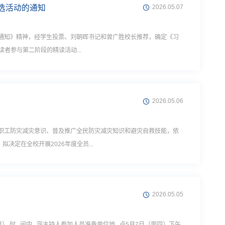
评选活动的通知
2026.05.07
动的通知》精神，经学生投票、刘朝晖书记和曾广胜校长推荐，确定《习
者参与第二阶段的精读活动...
2026.05.06
校教职工防灾减灾意识、普及推广全民防灾减灾知识和避灾自救技能，依
定在全校开展2026年度全员...
2026.05.05
0日） 时 间内 容主持人参加人员准备单位地 点5月7日（周四）下午