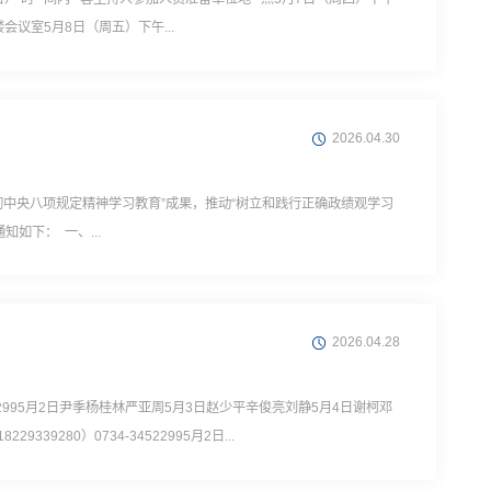
议室5月8日（周五）下午...
2026.04.30
贯彻中央八项规定精神学习教育”成果，推动“树立和践行正确政绩观学习
如下： 一、...
2026.04.28
2995月2日尹季杨桂林严亚周5月3日赵少平辛俊亮刘静5月4日谢柯邓
280）0734-34522995月2日...