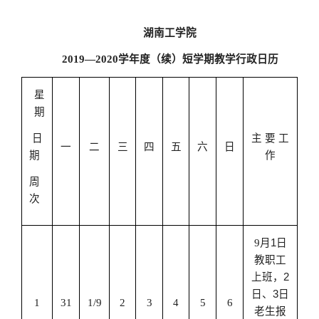
湖南工学院
2019
—
2020
学年度（续）短学期教学行政日历
星
期
日
主 要 工
一
二
三
四
五
六
日
期
作
周
次
9
月
1
日
教职工
上班，
2
日、
3
日
1
31
1/9
2
3
4
5
6
老生报