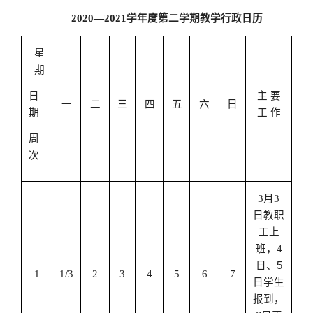
2020
—
2021
学年度第二学期教学行政日历
星
期
日
主 要
一
二
三
四
五
六
日
期
工 作
周
次
3
月
3
日教职
工上
班，
4
日、
5
1
1/3
2
3
4
5
6
7
日学生
报到，