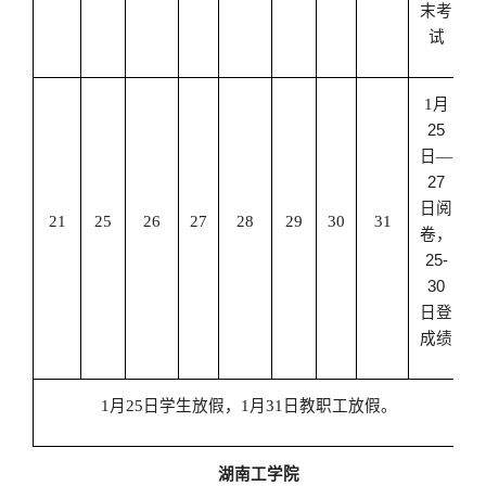
末考
试
1
月
25
日—
27
日阅
21
25
26
27
28
29
30
31
卷，
25-
30
日登
成绩
1
月
25
日学生放假，
1
月
31
日教职工放假。
湖南工学院