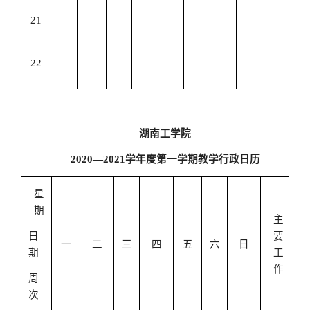
21
22
湖南工学院
2020
—
2021
学年度第一学期教学行政日历
星
期
主
日
要
一
二
三
四
五
六
日
期
工
作
周
次