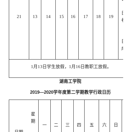
13
日阅
21
13
14
15
16
17
18
19
卷，
13-
15
日登
成绩
1
月
13
日学生放假，
1
月
16
日教职工放假。
湖南工学院
2019
—
2020
学年度第二学期教学行政日历
星
主
期
要
一
二
三
四
五
六
日
工