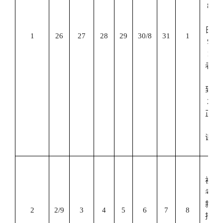
8
月
31
日
、
1
26
27
28
29
30/8
31
1
9
月
1
日
老生
报
到，
2
日
正式
上
课。
期
初补
考；
新生
2
2/9
3
4
5
6
7
8
报到