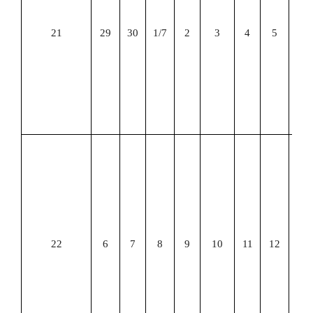
日
卷
21
29
30
1/7
2
3
4
5
7
月
日
-
月
日
成
实
习
课
重
修
竞
22
6
7
8
9
10
11
12
指
导
第
二