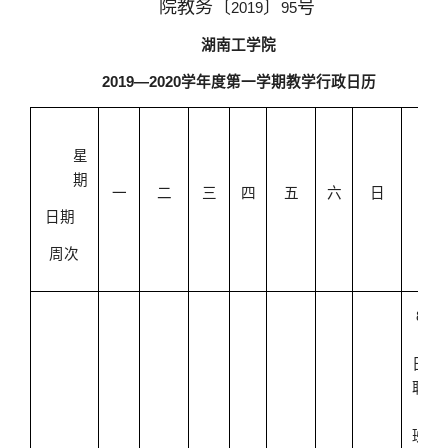
院教务〔
〕
号
2019
95
湖南工学院
2019
—
2020
学年度第一学期教学行政日历
星
主
期
要
一
二
三
四
五
六
日
工
日期
作
周次
8
月
30
日教
职工
上
班，