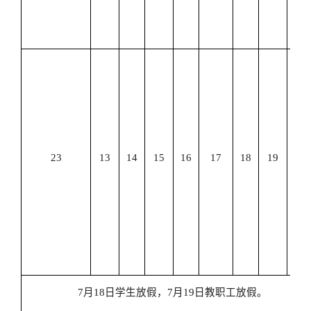
第
课
实
习
课
重
修
竞
23
13
14
15
16
17
18
19
指
导
第
二
第
课
7
月
18
日学生放假，
7
月
19
日教职工放假。