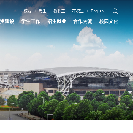
校友
考生
教职工
在校生
English
|
|
|
|
资建设
学生工作
招生就业
合作交流
校园文化