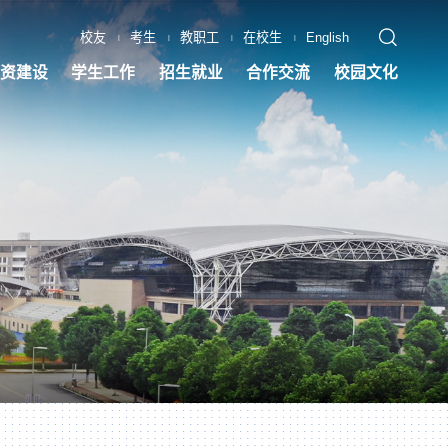
校友
考生
教职工
在校生
English
|
|
|
|
资建设
学生工作
招生就业
合作交流
校园文化