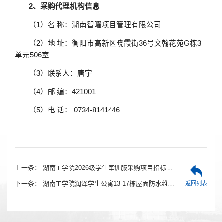
2、采购代理机构信息
（
1）名 称：湖南智曜项目管理有限公司
（
2）地 址：衡阳市高新区晓霞街36号文翰花苑G栋3
单元506室
（
3）联系人：唐宇
（
4）邮 编：421001
（
5）电 话： 0734-8141446
上一条：
湖南工学院2026级学生军训服采购项目招标公告
下一条：
湖南工学院润泽学生公寓13-17栋屋面防水维修项目竞争性磋商公告
返回列表