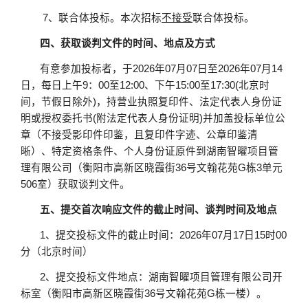
7、
联合体投标。本次招标
不接受
联合体投标。
四、获取谈判文件的时间、地点及方式
有意参加投标者，于
2026年
07
月
07
日至
2026年
07
月
14
日，每日上午
9：00至12:00、下午15:00至17:30(北京时
间，节假日除外)，持营业执照复印件、法定代表人身份证
明或授权委托书(附法定代表人身份证明)并加盖投标单位公
章（不接受影印件印鉴，且复印件字迹、公章印鉴清
晰）、特定资格条件、个人身份证原件到湖南智曜项目管
理有限公司（衡阳市高新区晓霞街36号文翰花苑G栋3单元
506室）获取谈判文件。
五、提交首次响应文件的截止时间、谈判时间及地点
1、提交投标文件的截止时间：2026年
07
月
17
日
15时00
分（北京时间）
2、提交投标文件地点：湖南智曜项目管理有限公司开
标室（衡阳市高新区晓霞街36号文翰花苑G栋一楼）。