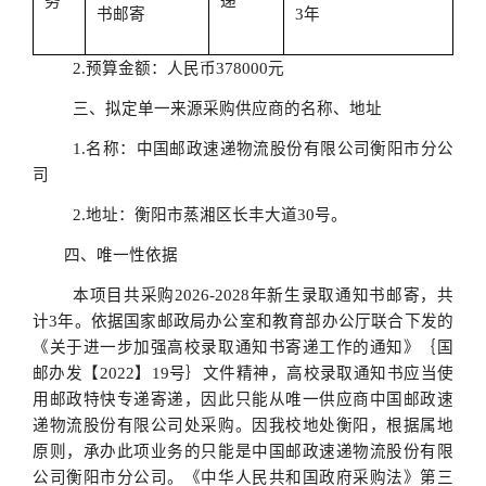
务
递
书邮寄
3年
2.预算金额：人民币378000元
三、拟定单一来源采购供应商的名称、地址
1.名称：中国邮政速递物流股份有限公司衡阳市分公
司
2.地址：衡阳市蒸湘区长丰大道30号。
四、唯一性
依据
本项目共采购
2026
-2028年新生录取通知书邮寄
，
共
计
3年。依据国家邮政局办公室和教育部办公厅联合下发的
《关于进一步加强高校录取通知书寄递工作的通知》｛国
邮办发【2022】19号｝文件精神，高校录取通知书应当使
用邮政特快专递寄递，
因此只能从唯一供应商中国
邮政速
递物流股份有限公司
处采购。
因我校地处衡阳，根据属地
原则，承办此项业务的只能是
中国
邮政速递物流股份有限
公司衡阳市分公司。
《中华人民共和国政府采购法》第三