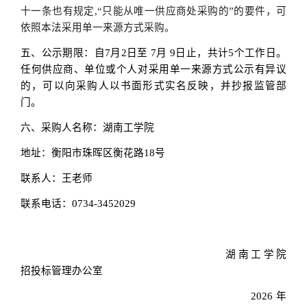
十一条
也有规定
,“只能从唯一供应商处采购的”的要件，可
依照本法采用单一来源方式采购。
五、公示期限：自
7
月
2日至
7
月
9
日止，共计
5个工作日。
任何供应商、单位或个人对采用单一来源方式公示有异议
的，可以向采购人以书面形式实名反映，并抄报监管部
门。
六、采购人名称：湖南工学院
地址：衡阳市珠晖区衡花路
18号
联系人：王老师
联系电话：
0734-3452029
湖南工学院
招投标管理办公室
202
6
年