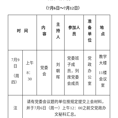
（
7
月
6
日
～
7
月
12日
）
准
主
内
参加人
备
地
时
间
持
容
员
单
点
人
位
教学
党委班
党
7
月
9
上午
大楼
刘
子成
政
日
党委
朝
员，列
办
8：
11楼
会
（周
晖
席党委
公
30
会议
四）
会成员
室
室
请有党委会议题的单位按规定提交上会材料，
注
并于
7月6日（周一）上午12：00之前交党政办
文秘科汇总。