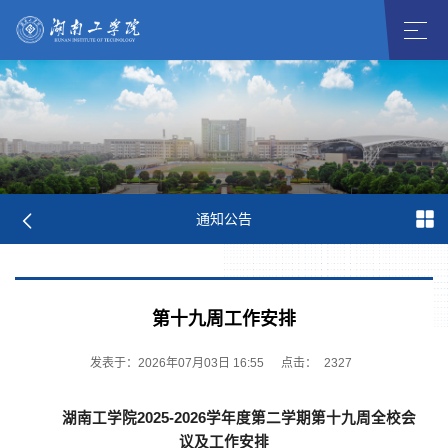
通知公告
第十九周工作安排
发表于：2026年07月03日 16:55
点击：
2327
湖南工学院
202
5
-
202
6
学年度第
二
学期第
十九
周全校会
议及工作安排