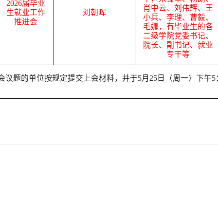
2026届毕业
肖中云、刘伟辉、王
生就业工作
刘朝晖
小兵、李理、曹毅、
推进会
毛娜，有毕业生的各
二级学院党委书记、
院长、副书记、就业
专干等
会议题的单位按规定提交上会材料，并于
5月25日（周一）下午