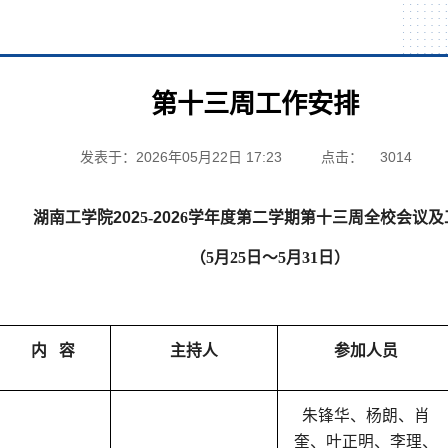
第十三周工作安排
发表于：2026年05月22日 17:23
点击：
3014
湖南工学院
202
5
-
202
6
学年度第
二
学期第
十三
周全校会议及
（
5
月
25
日
～
5月31日
）
内
容
主持人
参加人员
朱锋华、杨朗、肖
奎、叶正明、李理、