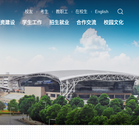
校友
考生
教职工
在校生
English
|
|
|
|
资建设
学生工作
招生就业
合作交流
校园文化