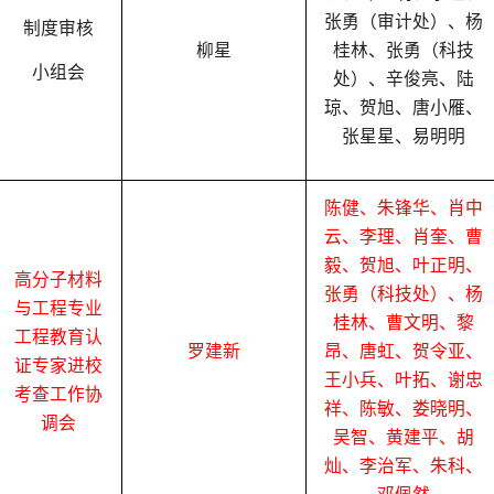
张勇（审计处）、杨
制度审核
柳星
桂林、张勇（科技
小组会
处）、辛俊亮、陆
琼、贺旭、唐小雁、
张星星、易明明
陈健、朱锋华、肖中
云、李理、肖奎、曹
毅、贺旭、叶正明、
高分子材料
张勇（科技处）、杨
与工程专业
桂林、曹文明、黎
工程教育认
罗建新
昂、唐虹、贺令亚、
证专家进校
王小兵、叶拓、谢忠
考查工作协
祥、陈敏、娄晓明、
调会
吴智、黄建平、胡
灿、李治军、朱科、