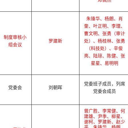
邓佩然
朱锋华、杨朗、肖
奎、叶正明、李理、
曹文明、张勇（审计
制度审核小
罗建新
处）、杨桂林、张勇
组会议
（科技处）、辛俊
亮、陆琼、陈健、张
星星、易明明
党委班子成员，列席
党
委会
刘朝晖
党委会成员
曾广胜、李常健、何
建雄、尹季、柳星、
谢柯、罗建新、赵少
平，朱锋华、杨朗、