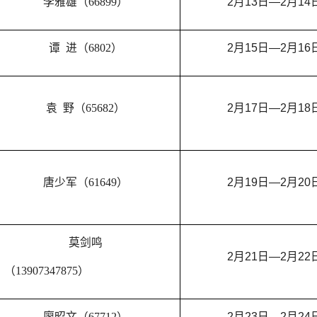
李雅雄（
66899）
2月13日—2月14
谭
进（
6802）
2月15日—2月16
袁
野（
65682）
2月17日—2月18
唐少军（
61649）
2月19日—2月20
莫剑鸣
2月21日—2月22
（
13907347875）
廖昭文（
67712）
2月23日—2月24