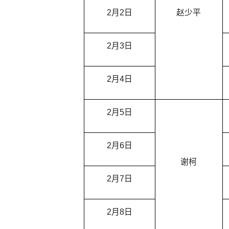
2月2日
赵少平
2月3日
2月4日
2月5日
2月6日
谢柯
2月7日
2月8日