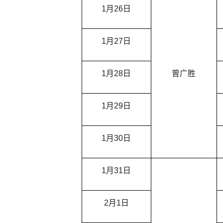
1月26日
1月27日
1月28日
曾广胜
1月29日
1月30日
1月31日
2月1日