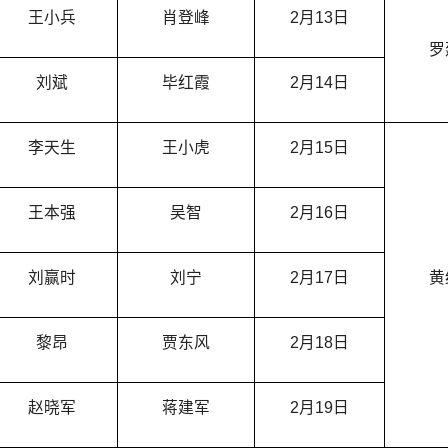
王小兵
肖登峰
2月13日
罗
刘斌
毕红霞
2月14日
李天生
王小虎
2月15日
王本强
吴智
2月16日
刘赢时
刘宁
2月17日
黄
黎昂
贾东风
2月18日
赵晓军
蒋建军
2月19日