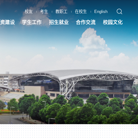
校友
考生
教职工
在校生
English
|
|
|
|
资建设
学生工作
招生就业
合作交流
校园文化