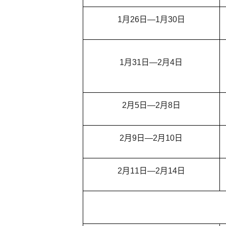
1月26日—1月30日
1月31日—2月4日
2月5日—2月8日
2月9日—2月10日
2月11日—2月14日