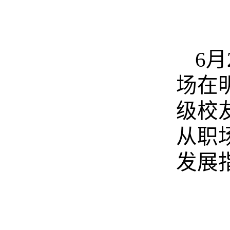
6
场在
级校
从职
发展