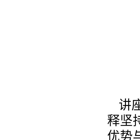
讲
释坚
优势