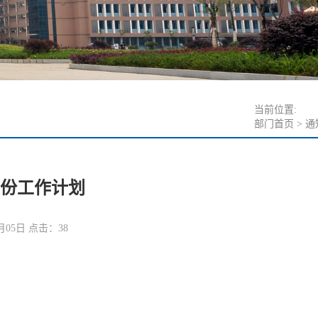
当前位置:
部门首页
>
通
6月份工作计划
月05日 点击：
38