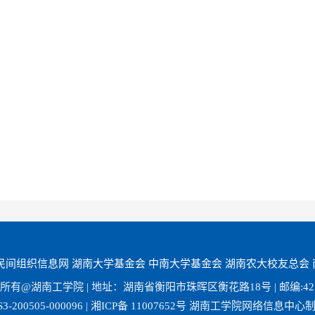
民间组织信息网
湖南大学基金会
中南大学基金会
湖南农大校友总会
所有@湖南工学院 | 地址：湖南省衡阳市珠晖区衡花路18号 | 邮编:421
3-200505-000096 | 湘ICP备 11007652号 湖南工学院网络信息中