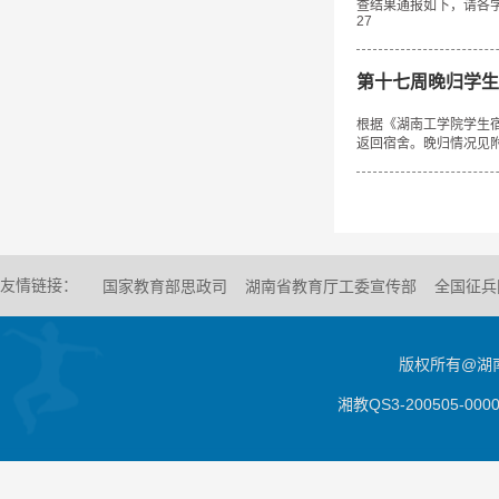
查结果通报如下，请各
27
第十七周晚归学生
根据《湖南工学院学生
返回宿舍。晚归情况见附
友情链接：
国家教育部思政司
湖南省教育厅工委宣传部
全国征兵
版权所有@湖南
湘教QS3-200505-0