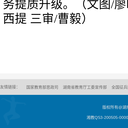
务提质升级。
（文图
/
廖
西提 三审/曹毅）
友情链接：
国家教育部思政司
湖南省教育厅工委宣传部
全国征兵
版权所有@湖南
湘教QS3-200505-0