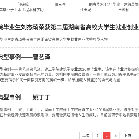
 蒋三銮 胡春华2011年毕业于建筑装饰工程技
毕业于土木工程本科学历 汪玉龙 王泽桢 胡志华200
院毕业生刘杰琦荣获第二届湖南省高校大学生就业创业
毕业生刘杰琦荣获第二届湖南省高校大学生就业创业优秀典型人物
典型事例——曹艺泽
型事例——曹艺泽曹艺泽，建工学院建筑学专业2020届毕业生。该生在毕业时积极
为基层事业发展贡献自己的力量，为祖国美丽的边疆添上一笔！他认为习近平总书记“
的重要指示如同一面指引方向的旗帜一样，给予援藏人员坚持的勇气与力量
典型事例——姚丁丁
型事例——姚丁丁姚丁丁，湖南工学院建工学院建筑学专业2019届毕业生。该生对
在社会经济快速发展的浪潮中，要用微笑迎接他人生的成功。目前就职于中地君豪建
上页
1
2
3
下页