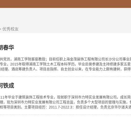
>
优秀校友
胡春华
共党员，湖南工学院客座教授；目前任职上海金茂装饰工程有限公司长沙分公司事业部工
专业，2015年取得湖南工学院土木工程本科学历。毕业后曾参建及主持修建多家五
项目经理、酒店筹建负责人、项目总指挥、自主创业以来，在专业能力上颇有建树，获得无
何铁成
011年毕业于建筑装饰工程技术专业，现就职于深圳市力特实业发展有限公司。成长
理，现为深圳市力特实业发展有限公司工程总监，负责多个大型项目的管理与实施，
等项目类别。主要项目经历：2011.7-2022.3：担任设计经理，负责北京华尔道夫