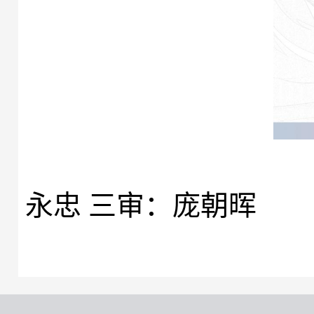
图/文 李正
永忠 三审：庞朝晖