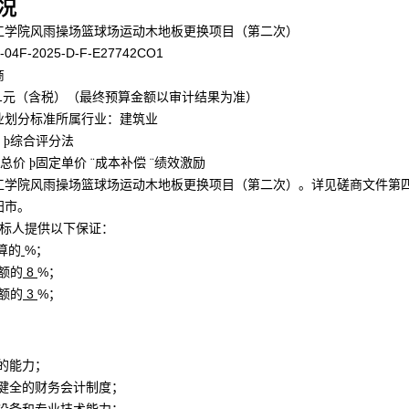
况
工学院风雨操场篮球场运动木地板更换项目（第二次）
3-04F-2025-D-F-E27742
CO1
商
1
元（含税）（最终预算金额以审计结果为准）
业划分标准所属行业：建筑业
þ
综合评分法
总价
þ
固定单价
¨
成本补偿
¨
绩效激励
工学院风雨操场篮球场运动木地板更换项目（第二次）
。详见磋商文件第
阳市。
投标人提供以下保证：
算的
%；
额的
8
%；
额的
3
%；
任的能力；
和健全的财务会计制度；