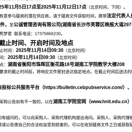
25年
11
月
5
日
17
点至
2025年
11月12
日
17点
（北京时间，下同）。
法定代表人
凡有意参与磋商的潜在供应商，请于磋商文件获取时间，携带
件，
公诚管理咨询有限公司
(湖南省长沙市芙蓉区晚报大道297
至
17375866230。
熊梦君
联系电话：
截止时间、开启时间及地点
2025年
11
月
14
日
09
:
30
止时间：
（北京时间）
2025年
11
月
14
日
09
:
3
0
间：
（北京时间）
湖南省衡阳市珠晖区衡花路
18号湖南工学院教学大楼208
点：
件要求的截止时间前，将响应文件密封送达指定地点。在截止时间后送达
标投标公共服务平台（
https://bulletin.cebpubservice.com/）
、
湖南工学院官网（
www.hnit.edu.cn）
一采购公告如有不一致的，以在
如有疑问的，可以向采购人、采购代理机构提出询问。采购人、采购代理
邀请公告使自己的合法权益受到损害的，可以在收到磋商文件之日或获取