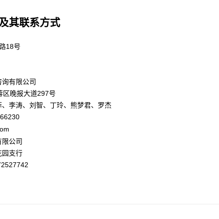
及其联系方式
18号
路
咨询有限公司
297
蓉区晚报大道
号
菲、李涛、刘智、丁玲、
熊梦君、罗杰
866230
com
有限公司
花园支行
72527742