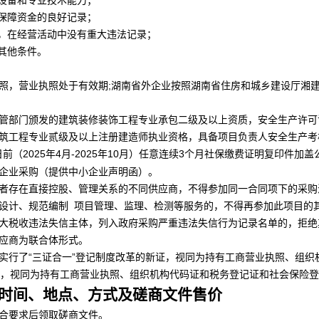
的设备和专业技术能力；
会保障资金的良好记录；
内，在经营活动中没有重大违法记录；
的其他条件。
照，营业执照处于有效期;湖南省外企业按照湖南省住房和城乡建设厅湘建建[
主管部门颁发的建筑装修装饰工程专业承包二级及以上资质，安全生产许可
建筑工程专业贰级及以上注册建造师执业资格，具备项目负责人安全生产
2025年
4
-2025年
10
月）任意
3
个月社保缴费证明复印件加盖
日前（
月
连续
小企业采购（提供中小企业声明函）。
或者存在直接控股、管理关系的不同供应商，不得参加同一合同项下的采购
体设计、规范编制 项目管理、监理、检测等服务的，不得再参加此项目的
重大税收违法失信主体，列入政府采购严重违法失信行为记录名单的，拒绝
供应商为联合体形式。
有实行了“三证合一”登记制度改革的新证，视同为持有工商营业执照、组
新证，视同为持有工商营业执照、组织机构代码证和税务登记证和社会保险
时间、地点、方式及磋商文件售价
符合要求后领取磋商文件。