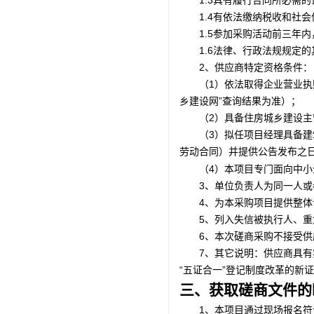
1.3具有履行合同所必需
1.4有依法缴纳税收和社
1.5参加采购活动前三年
1.6法律、行政法规规定
2、
供应商特定资格条件：
1）依法取得企业营业执
（
乡建设网”查询结果为准）；
2）具备住房城乡建设
（
3）拟任项目经理具备
（
劳动合同）并提供
公告发布之
4）本项目专门面向中
（
3、单位负责人为同一人
4、为本采购项目提供整
5、列入失信被执行人、
6、本次磋商采购不接受
7、其它说明：供应商具
“五证合一”登记制度改革的
三、获取磋商文件的
1、本项目通过现场报名