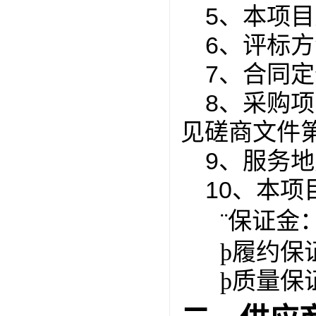
5、本项
6、评标
7、合同
8、采购
见磋商文件
9、服务
10、本
保证金
¨
履约保
þ
质量保
þ