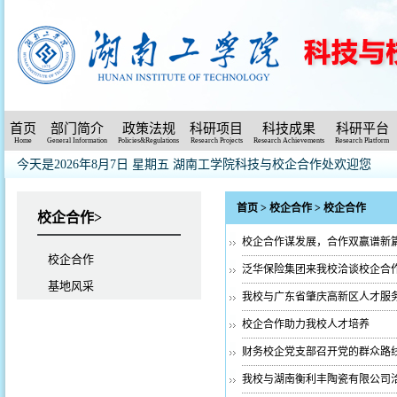
首页
部门简介
政策法规
科研项目
科技成果
科研平台
Home
General Information
Policies&Regulations
Research Projects
Research Achievements
Research Platform
今天是2026年8月7日 星期五
湖南工学院科技与校企合作处欢迎您
首页
>
校企合作
>
校企合作
校企合作>
校企合作谋发展，合作双赢谱新
校企合作
泛华保险集团来我校洽谈校企合
基地风采
我校与广东省肇庆高新区人才服
校企合作助力我校人才培养
财务校企党支部召开党的群众路
我校与湖南衡利丰陶瓷有限公司