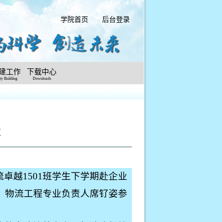
学院首页
后台登录
建工作
下载中心
ty Building
Downloads
宜
流卓越
1501
班学生下学期赴企业
、物流工程专业负责人席钌姿参