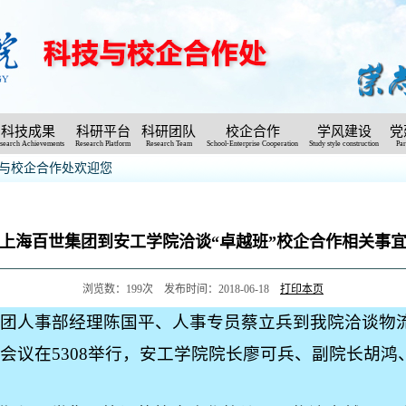
科技成果
科研平台
科研团队
校企合作
学风建设
党
search Achievements
Research Platform
Research Team
School-Enterprise Cooperation
Study style construction
Par
与校企合作处欢迎您
上海百世集团到安工学院洽谈“卓越班”校企合作相关事
浏览数：
199
次 发布时间：2018-06-18
打印本页
集团人事部经理陈国平、人事专员蔡立兵到我院洽谈物
会议在
5308
举行，安工学院院长廖可兵、副院长胡鸿