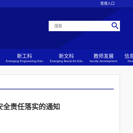
管理入口
新工科
新文科
教师发展
信
Emerging Engineering Edu
Emerging liberal Art Edu
faculty development
Dow
安全责任落实的通知