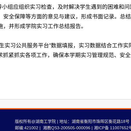
领导小组应组织实习检查，及时解决学生遇到的困难和
、安全保障等方面的意见与建议，形成书面记录。总结
施，并形成学院实习工作总结报告。
学生实习公共服务平台”数据填报，实习数据结合工作实
求抓紧抓实各项工作，确保本学期实习管理规范、安全
版权所有@湖南工学院 | 地址：湖南省衡阳市珠晖区衡花路18号
邮编:421002 | 湘教QS3-200505-000096 | 湘ICP备 11007652