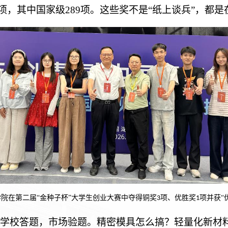
项，其中国家级289项。这些奖不是“纸上谈兵”，都
院在第二届“金种子杯”大学生创业大赛中夺得铜奖
项、优胜奖
项并获“
3
1
，学校答题，市场验题。精密模具怎么搞？轻量化新材