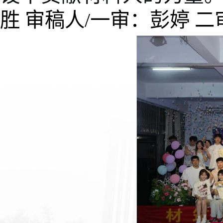
胜
审稿人/一审：彭婷 二