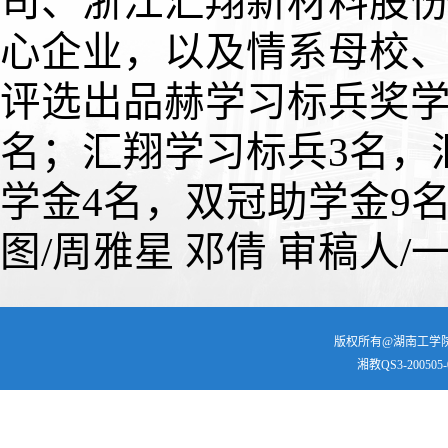
司、浙江汇翔新材料股
心企业，以及情系母校
评选出品赫学习标兵奖学
名；汇翔学习标兵3名，
学金4名，双冠助学金9名
图/周雅星 邓倩 审稿人
版权所有@湖南工学院 | 
湘教QS3-200505-0