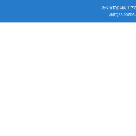
版权所有@湖南工学院 | 
湘教QS3-200505-0