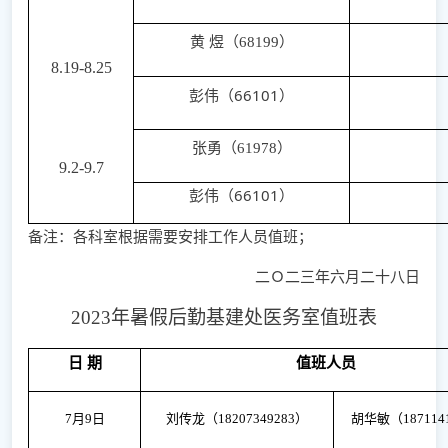
黄
煜
（
68199
）
8
.
19
-
8
.
25
彭伟
（
66101
）
张勇
（
61978
）
9
.
2
-
9
.
7
彭伟
（
66101
）
备注：各科室根据需要安排工作人员值班；
二Ｏ二
三
年
六
月
二十八
日
2023年暑假后勤基建处医务室值班表
日
期
值班人员
7月9日
刘传龙（
18207349283）
胡华敏（
187114