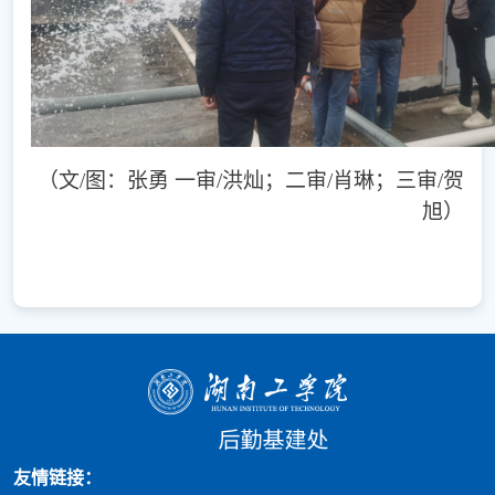
（文
/图：张勇 一审/洪灿；二审/肖琳；三审/贺
旭）
友情链接：