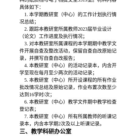
具体如下：
1. 本学期教研室（中心）的工作
计划执行情
况总结
；
2.
跟踪本教研室所属教师
2023届毕业设计
（论文）工作
进度及
执行情况；
3.
对本教研室所属课程的本学期期
中
教学文
件开展自查及整改活动，保留自查自改原始记
录，并撰写自查自改报告；
4.
本教研室（中心）
的活动记录本，内含开
学至现在每月至少两次的活动记录
；
5.
本教研室（中心）所开
设
课程的所有
作业
批改情况总结及原始记录，作业布置次数至少
达到
16学时/次
；
6.
本教研室（中心）
教学文件
期中教学
检查
登记
表
；
7.
本教研室（中心）
所有所属教师的听课记
录本，内含本学期
2次及以上听课记录。
三
、教学科研办公室