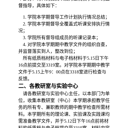
督指导，具体如下：
1. 学院本学期督导工作计划
执行情况总结
；
2.
学院本学期督导全覆盖式听课安排
执行情
况
；
3.
学院所有督导组成员的听课记录本；
4.
对学院本学期期
中
教学文件的组织自查，
并监督落实到人，整改到位；
所有纸质档材料与电子档材料于
5.15日
下午
16点前提交至3319室。对学院本学期期
中
教学
文件于
5.15上
午
9：00
点在
3318室进行检查与
反馈。
二、各教研室与实验中心
请各教研室与实验中心主任，以本部门为单
位，收集本教研室（中心）本学期承担教学任
务的所有专、兼职教师的期
中
教学检查所需材
料。
本学期所有的理论课
、
实验课
及实践课
均
需准备教学文件
，并
于
5.12日
下午
16点前将材
料的纸质档与电子档提交至3319室。材料内容