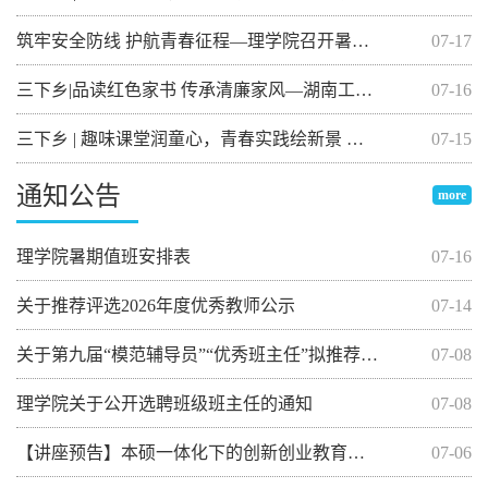
筑牢安全防线 护航青春征程—理学院召开暑期留校学生安全教育工作会议
07-17
三下乡|品读红色家书 传承清廉家风—湖南工学院理学院"湘信有声"实践团走进夏明翰故居
07-16
三下乡 | 趣味课堂润童心，青春实践绘新景 — 湖南工学院理学院“数理远航”实践团走进清泉山社区
07-15
通知公告
more
理学院暑期值班安排表
07-16
关于推荐评选2026年度优秀教师公示
07-14
关于第九届“模范辅导员”“优秀班主任”拟推荐对象的公示
07-08
理学院关于公开选聘班级班主任的通知
07-08
【讲座预告】本硕一体化下的创新创业教育与产学研初探——以湖南师范大学统计学为例
07-06