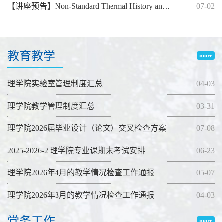
【讲座预告】Non-Standard Thermal History and Formation of PBHs and SIGWs in EGB Gravity
07-02
教育教学
more
理学院实验室管理制度汇总
04-03
理学院教学管理制度汇总
03-31
理学院2026届毕业设计（论文）交叉检查方案
07-08
2025-2026-2 理学院专业课期末考试安排
06-23
理学院2026年4月的教学情况检查工作通报
05-07
理学院2026年3月的教学情况检查工作通报
04-03
党务工作
more